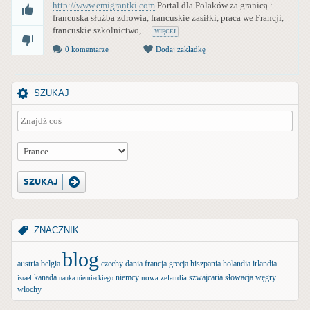
http://www.emigrantki.com
Portal dla Polaków za granicą :
francuska służba zdrowia, francuskie zasiłki, praca we Francji,
francuskie szkolnictwo, ...
WIĘCEJ
0 komentarze
Dodaj zakładkę
SZUKAJ
ZNACZNIK
blog
austria
belgia
czechy
dania
francja
grecja
hiszpania
holandia
irlandia
kanada
niemcy
szwajcaria
słowacja
węgry
nowa zelandia
israel
nauka niemieckiego
włochy