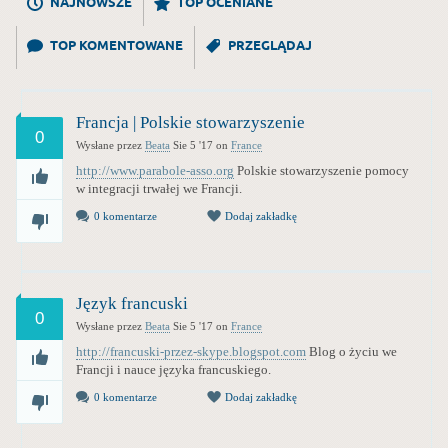
NAJNOWSZE
TOP OCENIANE
TOP KOMENTOWANE
PRZEGLĄDAJ
Francja | Polskie stowarzyszenie
0
Wysłane przez
Beata
Sie 5 '17
on
France
http://www.parabole-asso.org
Polskie stowarzyszenie pomocy
w integracji trwałej we Francji.
0 komentarze
Dodaj zakładkę
Język francuski
0
Wysłane przez
Beata
Sie 5 '17
on
France
http://francuski-przez-skype.blogspot.com
Blog o życiu we
Francji i nauce języka francuskiego.
0 komentarze
Dodaj zakładkę