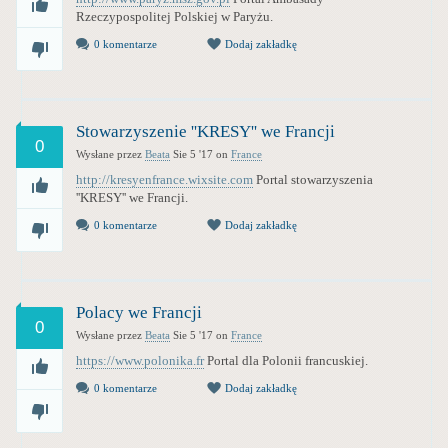
Rzeczypospolitej Polskiej w Paryżu.
0 komentarze
Dodaj zakładkę
Stowarzyszenie ''KRESY'' we Francji
0
Wysłane przez
Beata
Sie 5 '17
on
France
http://kresyenfrance.wixsite.com
Portal stowarzyszenia
''KRESY'' we Francji.
0 komentarze
Dodaj zakładkę
Polacy we Francji
0
Wysłane przez
Beata
Sie 5 '17
on
France
https://www.polonika.fr
Portal dla Polonii francuskiej.
0 komentarze
Dodaj zakładkę