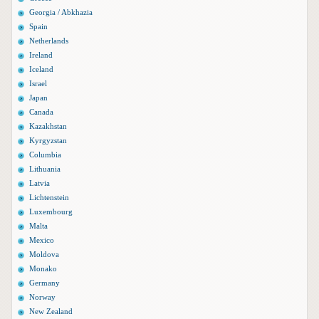
Georgia / Abkhazia
Spain
Netherlands
Ireland
Iceland
Israel
Japan
Canada
Kazakhstan
Kyrgyzstan
Columbia
Lithuania
Latvia
Lichtenstein
Luxembourg
Malta
Mexico
Moldova
Monako
Germany
Norway
New Zealand