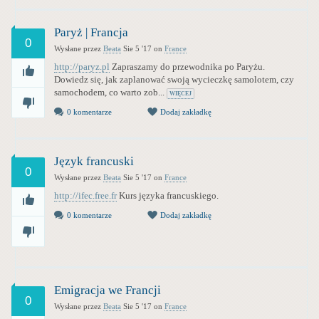
Paryż | Francja
0
Wysłane przez
Beata
Sie 5 '17
on
France
http://paryz.pl
Zapraszamy do przewodnika po Paryżu.
Dowiedz się, jak zaplanować swoją wycieczkę samolotem, czy
samochodem, co warto zob...
WIĘCEJ
0 komentarze
Dodaj zakładkę
Język francuski
0
Wysłane przez
Beata
Sie 5 '17
on
France
http://ifec.free.fr
Kurs języka francuskiego.
0 komentarze
Dodaj zakładkę
Emigracja we Francji
0
Wysłane przez
Beata
Sie 5 '17
on
France