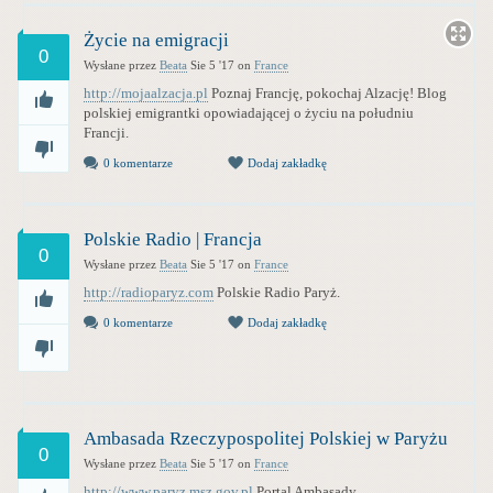
Życie na emigracji
0
Wysłane przez
Beata
Sie 5 '17
on
France
http://mojaalzacja.pl
Poznaj Francję, pokochaj Alzację! Blog
polskiej emigrantki opowiadającej o życiu na południu
Francji.
0 komentarze
Dodaj zakładkę
Polskie Radio | Francja
0
Wysłane przez
Beata
Sie 5 '17
on
France
http://radioparyz.com
Polskie Radio Paryż.
0 komentarze
Dodaj zakładkę
Ambasada Rzeczypospolitej Polskiej w Paryżu
0
Wysłane przez
Beata
Sie 5 '17
on
France
http://www.paryz.msz.gov.pl
Portal Ambasady